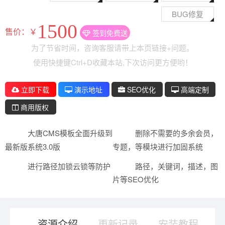
BUG修复
1500
售价：￥
签到免费送
为了节省时间，咨询客服请带上本页链接+问题。
使用快捷键Ctrl+D收藏本站,下次访问更方便哟！
立即下载
演示地址
SEO优化
高端定制
商用版权
大唐CMS模板全面升级到
删除不需要的多余会员，
最新版系统3.0版
专题，等模块进行加固系统
进行路径加锁云锁等防护
路径，关键词，描述，图
片等SEO优化
资源介绍
更新记录
安装教程