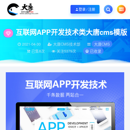
欢迎您光临大唐CMS网，本站秉承服务宗旨 履行“站长”责任，销售只是起点 服
登录 / 注册
当前位置：
大唐CMS模板
互联网APP开发技术类大唐cms模版_大唐CMS新
>
互联网APP开发技术类大唐cms模版
2021-04-30
大唐CMS技术部
大唐CMS
已售8次
关注5379次
已收录