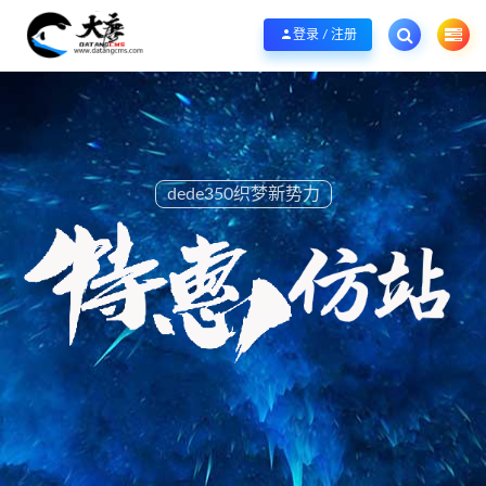
欢迎您光临大唐CMS网，本站秉承服务宗旨 履行“站长”责任，销售只是起点 服
登录 / 注册
dede350织梦新势力