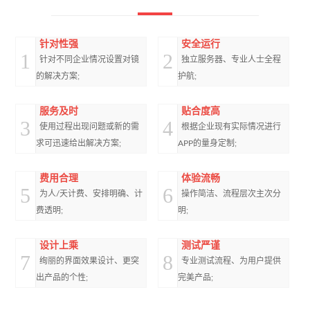
针对性强
安全运行
1
2
针对不同企业情况设置对镜
独立服务器、专业人士全程
的解决方案;
护航;
服务及时
贴合度高
3
4
使用过程出现问题或新的需
根据企业现有实际情况进行
求可迅速给出解决方案;
APP的量身定制;
费用合理
体验流畅
5
6
为人/天计费、安排明确、计
操作简洁、流程层次主次分
费透明;
明;
设计上乘
测试严谨
7
8
绚丽的界面效果设计、更突
专业测试流程、为用户提供
出产品的个性;
完美产品;