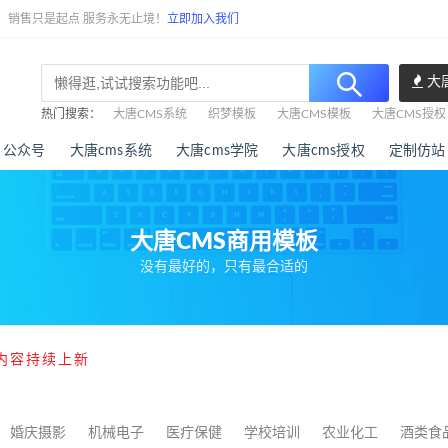
任，销售只是起点 服务永无止境！
立即加入我们
大
热门搜索：
大唐CMS系统
织梦模板
大唐CMS模板
大唐CMS授权
公众号
大唐cms系统
大唐cms学院
大唐cms授权
定制仿站
大唐CMS商用模板
没有最好的，只有最合适的
内容持续上新
婚庆摄影
机械电子
医疔保健
学校培训
农业化工
酒类食