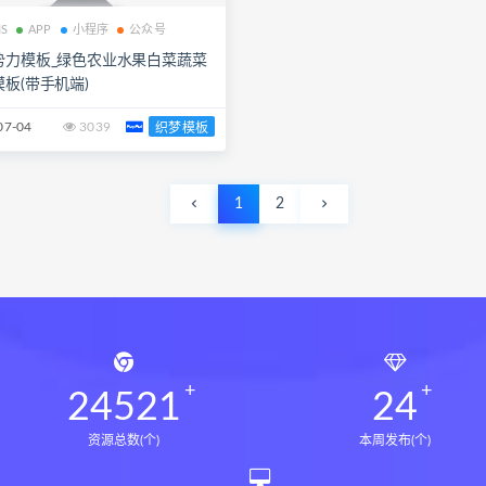
S
APP
小程序
公众号
势力模板_绿色农业水果白菜蔬菜
板(带手机端)
07-04
3039
织梦模板
1
2
24521
24
资源总数(个)
本周发布(个)