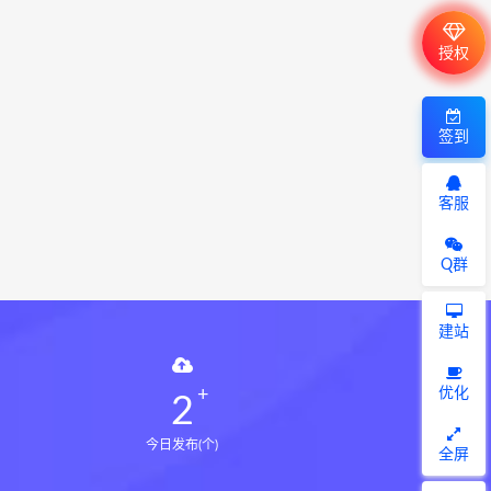
授权
签到
客服
Q群
建站
优化
2
今日发布(个)
全屏