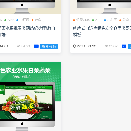
S
APP
小程序
公众号
织梦CMS
APP
小程序
公众
蔬菜水果批发类网站织梦模板(自
响应式自适应绿色安全食品类网
端)
模板
04-01
3400
2021-03-23
3507
织梦模板