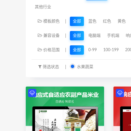
其他行业
模板颜色
全部
蓝色
红色
黄色
兼容设备
全部
电脑端
手机端
响
价格范围
全部
0-99
100-199
20
筛选状态
水果蔬菜