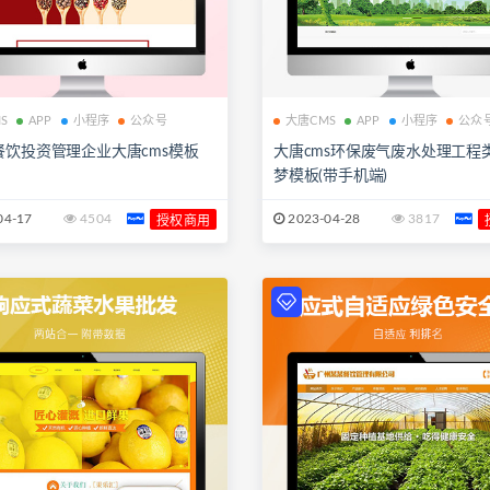
S
APP
小程序
公众号
大唐CMS
APP
小程序
公众
餐饮投资管理企业大唐cms模板
大唐cms环保废气废水处理工程
梦模板(带手机端)
04-17
4504
2023-04-28
3817
授权商用