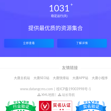
1031
稳定运行(天)
提供最优质的资源集合
立即查看
了解详情
友情链接
大唐主机站
大唐SEO站
大唐快排站
大唐APP站
大唐小程序
www.datangcms.com |
桂ICP备19003998号-1
XML地图
|
站长导航