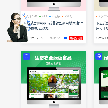
大唐CMS
APP
小程序
公众号
织梦CM
响应式官网app下载营销型商用版大唐cm
响应式
s网站模板#xr001
适应手机
2022-02-15
3166
2021-
授权商用