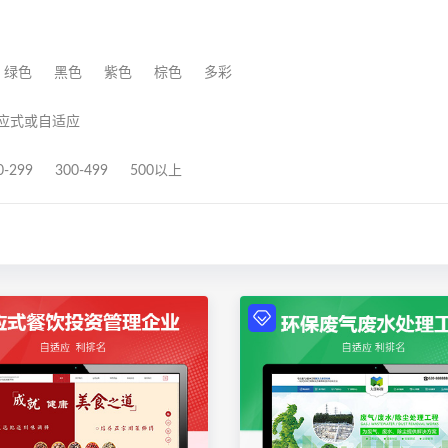
绿色
黑色
紫色
棕色
多彩
应式或自适应
0-299
300-499
500以上