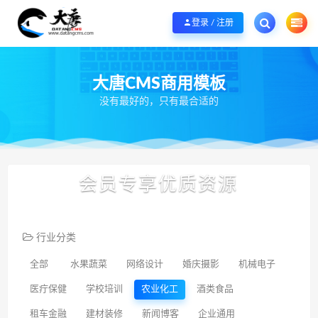
欢迎您光临大唐CMS网，本站秉承服务宗旨 履行“站长”责任，销售只是起点 服
登录 / 注册
大唐CMS商用模板
没有最好的，只有最合适的
会员专享优质资源
行业分类
全部
水果蔬菜
网络设计
婚庆摄影
机械电子
医疔保健
学校培训
农业化工
酒类食品
租车金融
建材装修
新闻博客
企业通用