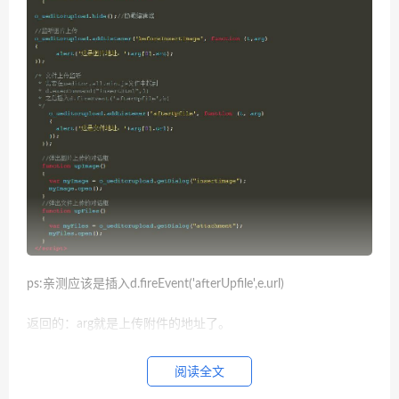
ps:亲测应该是插入d.fireEvent('afterUpfile',e.url)
返回的：arg就是上传附件的地址了。
本文转载：https://www.bbsmax.com/A/D854K2y6JE/
阅读全文