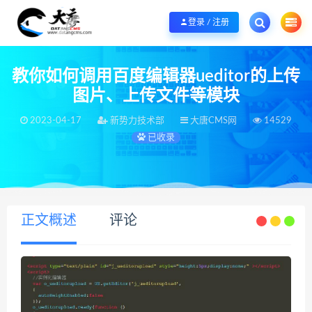
欢迎您光临大唐CMS网，本站秉承服务宗旨 履行“站长”责任，销售只是起点 服
登录 / 注册
教你如何调用百度编辑器ueditor的上传
图片、上传文件等模块
2023-04-17
新势力技术部
大唐CMS网
14529
已收录
当前位置：
大唐CMS网
WordPress
2023-04-17
>
>
正文概述
评论