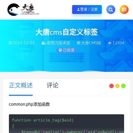
欢迎您光临大唐CMS网，本站秉承服务宗旨 履行“站长”责任，销售只是起点 服
登录 / 注册
大唐cms自定义标签
2023-12-01
新势力技术部
大唐CMS网
12504
已收录
当前位置：
大唐CMS网
WordPress
2023-12-01
>
>
正文概述
评论
common.php添加函数
function article_tag($aid)

{

    $tag=db('taglist')->where(['aid'=>$aid])->selec